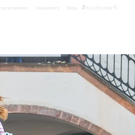
z verschenken
Volunteers
Shop
PULS ID LOGIN