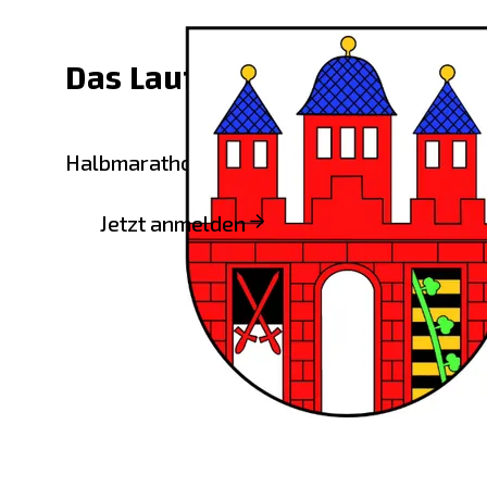
Das Laufjahr 2027 beginnt 
Halbmarathon #MULDE21k - Landschaftslau
Jetzt anmelden