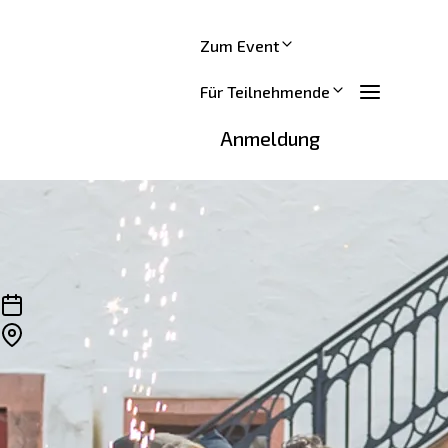
Alle maximalPULS-Events
Zum Event
Für Teilnehmende
Anmeldung
MULDELAUF 2027
04.04.2027
Wurzen - Grimma
#MULDE21k